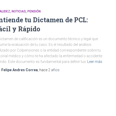
ALIDEZ
NOTICIAS
PENSIÓN
ntiende tu Dictamen de PCL:
ácil y Rápido
dictamen de calificación es un documento técnico y legal que
ume la evaluación de tu caso. Es el resultado del análisis
lizado por Colpensiones o la entidad correspondiente sobre tu
torial médico y cómo te ha afectado la enfermedad o accidente
rido. Este documento es fundamental para definir tus
Leer más
r
Felipe Andres Correa
, hace
2 años