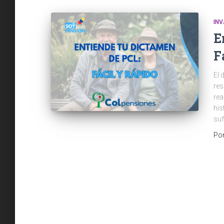
INV
E
F
El 
res
rea
his
suf
Po