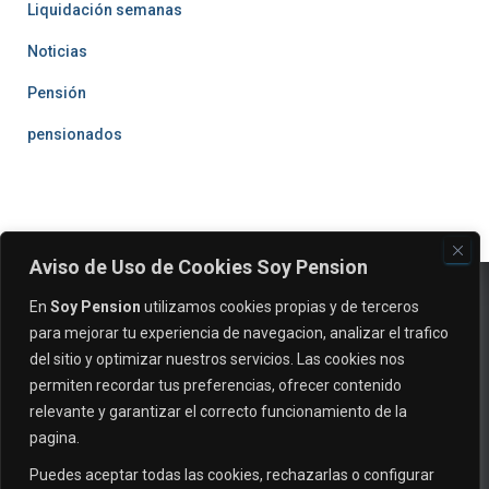
Liquidación semanas
Noticias
Pensión
pensionados
Aviso de Uso de Cookies Soy Pension
En
Soy Pension
utilizamos cookies propias y de terceros
para mejorar tu experiencia de navegacion, analizar el trafico
del sitio y optimizar nuestros servicios. Las cookies nos
permiten recordar tus preferencias, ofrecer contenido
relevante y garantizar el correcto funcionamiento de la
pagina.
EVALUAR MI CASO
INICIO
NOTICIAS
Puedes aceptar todas las cookies, rechazarlas o configurar