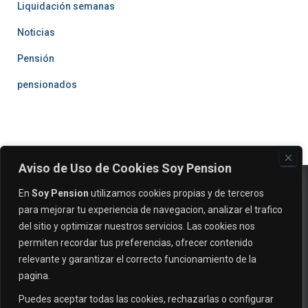
Liquidación semanas
Noticias
Pensión
pensionados
Aviso de Uso de Cookies Soy Pension
En
Soy Pension
utilizamos cookies propias y de terceros
para mejorar tu experiencia de navegacion, analizar el trafico
del sitio y optimizar nuestros servicios. Las cookies nos
permiten recordar tus preferencias, ofrecer contenido
relevante y garantizar el correcto funcionamiento de la
pagina.
EVALUAR MI CASO
INICIO
NOTICIAS
Puedes aceptar todas las cookies, rechazarlas o configurar