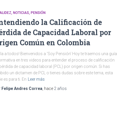
ALIDEZ
NOTICIAS
PENSIÓN
ntendiendo la Calificación de
érdida de Capacidad Laboral por
rigen Común en Colombia
la a todos! Bienvenidos a ‘Soy Pensión’ Hoy te traemos una guía
ormativa en tres videos para entender el proceso de calificación
pérdida de capacidad laboral (PCL) por origen común. Si has
ibido un dictamen de PCL o tienes dudas sobre este tema, esta
ie es para ti. En
Leer más
r
Felipe Andres Correa
, hace
2 años