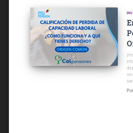
INV
E
P
O
¡Ho
inf
de 
rec
ser
Po