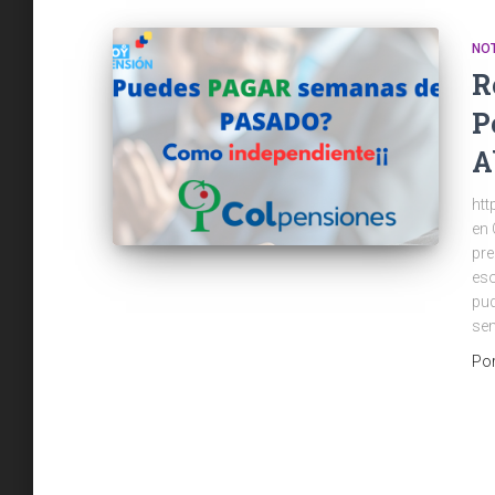
NOT
R
P
A
htt
en 
pre
eso
pud
sem
Po