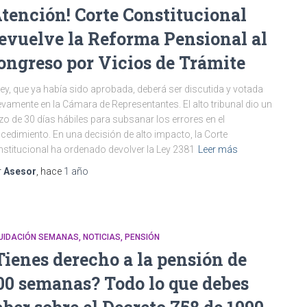
Atención! Corte Constitucional
evuelve la Reforma Pensional al
ongreso por Vicios de Trámite
ley, que ya había sido aprobada, deberá ser discutida y votada
vamente en la Cámara de Representantes. El alto tribunal dio un
zo de 30 días hábiles para subsanar los errores en el
cedimiento. En una decisión de alto impacto, la Corte
stitucional ha ordenado devolver la Ley 2381
Leer más
r
Asesor
, hace
1 año
QUIDACIÓN SEMANAS
NOTICIAS
PENSIÓN
Tienes derecho a la pensión de
00 semanas? Todo lo que debes