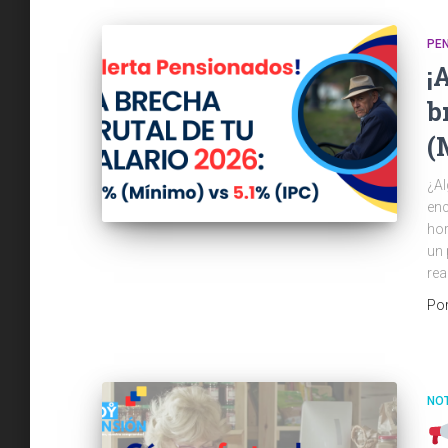
PE
¡
b
(
¿Al
enc
hor
un 
rea
Po
NOT