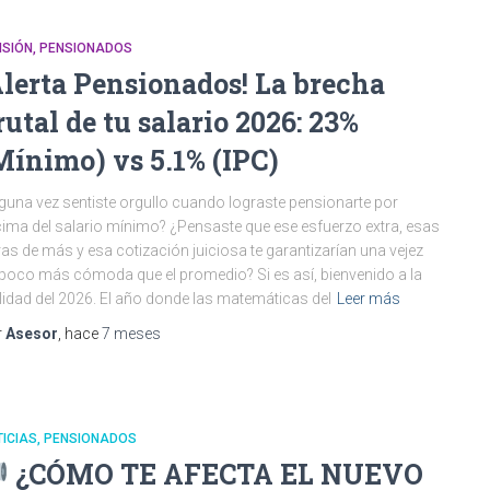
NSIÓN
PENSIONADOS
Alerta Pensionados! La brecha
rutal de tu salario 2026: 23%
Mínimo) vs 5.1% (IPC)
guna vez sentiste orgullo cuando lograste pensionarte por
ima del salario mínimo? ¿Pensaste que ese esfuerzo extra, esas
as de más y esa cotización juiciosa te garantizarían una vejez
poco más cómoda que el promedio? Si es así, bienvenido a la
lidad del 2026. El año donde las matemáticas del
Leer más
r
Asesor
, hace
7 meses
ICIAS
PENSIONADOS
¿CÓMO TE AFECTA EL NUEVO