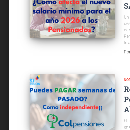
S
Un 
des
de 
Pen
te 
Po
NOT
R
P
A
htt
en 