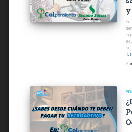
s
y
En 
tie
la 
aqu
sus
Le
Po
PE
¿
P
O