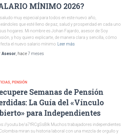
ALARIO MÍNIMO 2026?
saludo muy especial para todos en este nuevo año,
eándoles que esté lleno de paz, salud y prosperidad en cada uno
sus hogares. Mi nombre es Johan Fajardo, asesor de Soy
sión, y hoy quiero explicarte, de manera clara y sencilla, cómo
afecta el nuevo salario mínimo
Leer más
r
Asesor
, hace
7 meses
ICIAS
PENSIÓN
ecupere Semanas de Pensión
erdidas: La Guía del «Vínculo
bierto» para Independientes
ps://youtu.be/a7fRCgSsBlk Muchos trabajadores independientes
Colombia miran su historia laboral con una mezcla de orgullo y