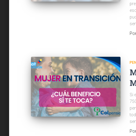
pre
eso
pud
sem
Po
PE
M
M
Si 
750
pen
tod
se
Po