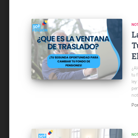
NOT
L
T
E
¿Al
tu 
ley
pen
not
Po
NOT