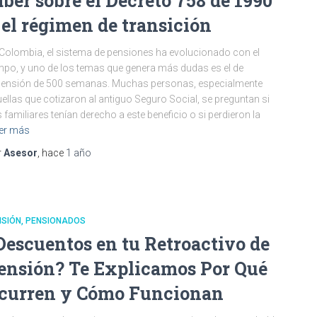
aber sobre el Decreto 758 de 1990
 el régimen de transición
Colombia, el sistema de pensiones ha evolucionado con el
mpo, y uno de los temas que genera más dudas es el de
pensión de 500 semanas. Muchas personas, especialmente
ellas que cotizaron al antiguo Seguro Social, se preguntan si
 familiares tenían derecho a este beneficio o si perdieron la
er más
r
Asesor
, hace
1 año
NSIÓN
PENSIONADOS
Descuentos en tu Retroactivo de
ensión? Te Explicamos Por Qué
curren y Cómo Funcionan