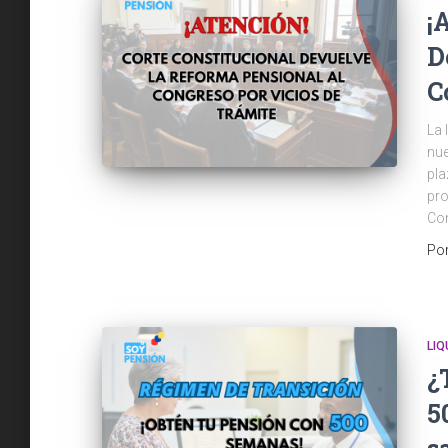
¡
D
C
La 
nue
pla
pro
Con
Po
LI
¿
5