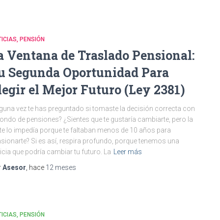
ICIAS
PENSIÓN
a Ventana de Traslado Pensional:
u Segunda Oportunidad Para
legir el Mejor Futuro (Ley 2381)
guna vez te has preguntado si tomaste la decisión correcta con
fondo de pensiones? ¿Sientes que te gustaría cambiarte, pero la
 te lo impedía porque te faltaban menos de 10 años para
sionarte? Si es así, respira profundo, porque tenemos una
icia que podría cambiar tu futuro. La
Leer más
r
Asesor
, hace
12 meses
ICIAS
PENSIÓN