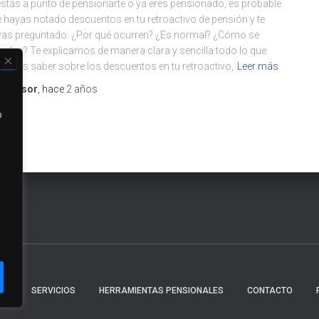
estás a punto de pensionarte o ya eres pensionado, es probable
 hayas notado descuentos en tu retroactivo de pensión y te
as preguntado: ¿Por qué ocurren? ¿Es normal? ¿Cómo se
culan? Te explicamos de manera clara y sencilla todo lo que
esitas saber sobre los descuentos en tu retroactivo,
Leer más
r
Asesor
, hace
2 años
o
AS
SERVICIOS
HERRAMIENTAS PENSIONALES
CONTACTO