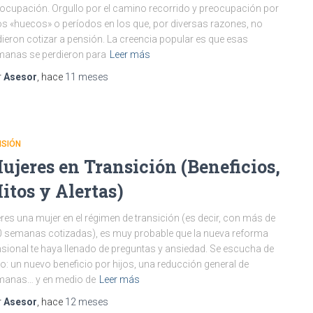
ocupación. Orgullo por el camino recorrido y preocupación por
s «huecos» o períodos en los que, por diversas razones, no
ieron cotizar a pensión. La creencia popular es que esas
anas se perdieron para
Leer más
r
Asesor
, hace
11 meses
NSIÓN
ujeres en Transición (Beneficios,
itos y Alertas)
eres una mujer en el régimen de transición (es decir, con más de
 semanas cotizadas), es muy probable que la nueva reforma
sional te haya llenado de preguntas y ansiedad. Se escucha de
o: un nuevo beneficio por hijos, una reducción general de
manas… y en medio de
Leer más
r
Asesor
, hace
12 meses