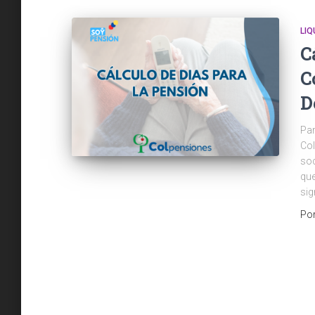
LI
C
C
D
Par
Col
soc
que
sig
Po